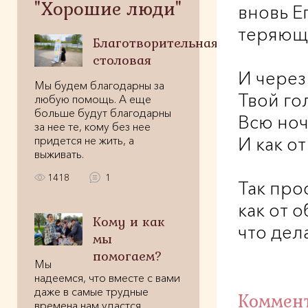
"Хорошие люди"
вновь Ег
теряюще
Благотворительная
столовая
И через
Мы будем благодарны за
Твой го
любую помощь. А еще
больше будут благодарны
Всю ноч
за нее те, кому без нее
придется не жить, а
И как о
выживать.
1418
1
Так прос
как от 
Кому и как
что дел
мы
помогаем?
Мы
надеемся, что вместе с вами
даже в самые трудные
Коммен
времена нам удастся