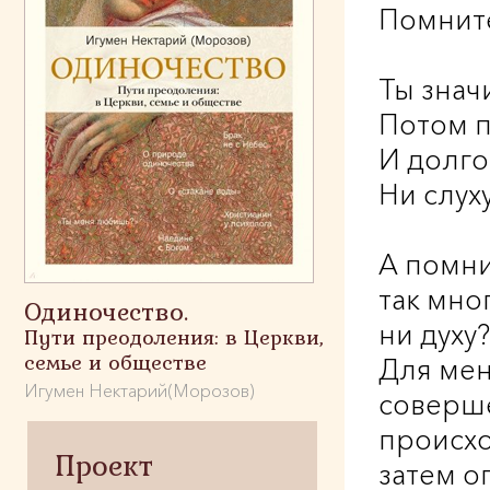
Помните
Ты знач
Потом п
И долго
Ни слуху
А помни
так мно
Одиночество.
ни духу?
Пути преодоления: в Церкви,
семье и обществе
Для мен
Игумен Нектарий(Морозов)
соверше
происхо
Проект
затем оп